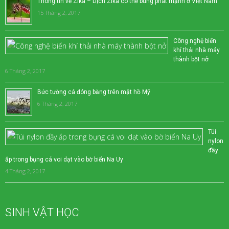
Thông tin về Zika – Dịch Zika có thể bùng phát mạnh ở Việt Nam
15 Tháng 2, 2017
Công nghệ biến
khí thải nhà máy
thành bột nở
6 Tháng 2, 2017
Bức tường cá đóng băng trên mặt hồ Mỹ
6 Tháng 2, 2017
Túi
nylon
đầy
ắp trong bụng cá voi dạt vào bờ biển Na Uy
4 Tháng 2, 2017
SINH VẬT HỌC