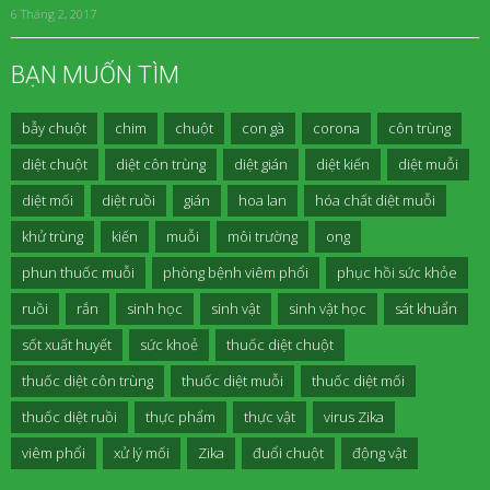
6 Tháng 2, 2017
BẠN MUỐN TÌM
bẫy chuột
chim
chuột
con gà
corona
côn trùng
diệt chuột
diệt côn trùng
diệt gián
diệt kiến
diệt muỗi
diệt mối
diệt ruồi
gián
hoa lan
hóa chất diệt muỗi
khử trùng
kiến
muỗi
môi trường
ong
phun thuốc muỗi
phòng bệnh viêm phổi
phục hồi sức khỏe
ruồi
rắn
sinh học
sinh vật
sinh vật học
sát khuẩn
sốt xuất huyết
sức khoẻ
thuốc diệt chuột
thuốc diệt côn trùng
thuốc diệt muỗi
thuốc diệt mối
thuốc diệt ruồi
thực phẩm
thực vật
virus Zika
viêm phổi
xử lý mối
Zika
đuổi chuột
động vật