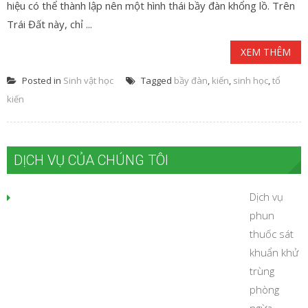
hiệu có thể thành lập nên một hình thái bầy đàn khổng lồ. Trên
Trái Đất này, chỉ ...
XEM THÊM
Posted in
Sinh vật học
Tagged
bầy đàn
,
kiến
,
sinh học
,
tổ
kiến
DỊCH VỤ CỦA CHÚNG TÔI
Dịch vụ
phun
thuốc sát
khuẩn khử
trùng
phòng