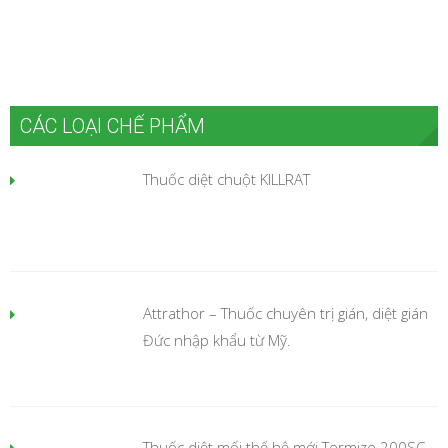
CÁC LOẠI CHẾ PHẨM
Thuốc diệt chuột KILLRAT
Attrathor – Thuốc chuyên trị gián, diệt gián
Đức nhập khẩu từ Mỹ.
Thuốc diệt mối thế hệ mới Termize 200SC