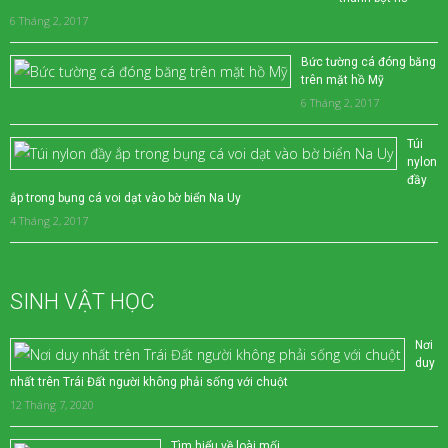
6 Tháng 2, 2017
Bức tường cá đóng băng
trên mặt hồ Mỹ
6 Tháng 2, 2017
Túi
nylon
đầy
ắp trong bụng cá voi dạt vào bờ biển Na Uy
4 Tháng 2, 2017
SINH VẬT HỌC
Nơi
duy
nhất trên Trái Đất người không phải sống với chuột
12 Tháng 7, 2020
Tìm hiểu về loài mối