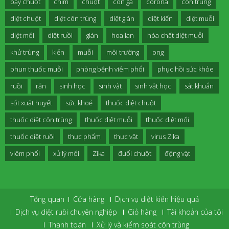
bẫy chuột
chim
chuột
con gà
corona
côn trùng
diệt chuột
diệt côn trùng
diệt gián
diệt kiến
diệt muỗi
diệt mối
diệt ruồi
gián
hoa lan
hóa chất diệt muỗi
khử trùng
kiến
muỗi
môi trường
ong
phun thuốc muỗi
phòng bệnh viêm phổi
phục hồi sức khỏe
ruồi
rắn
sinh học
sinh vật
sinh vật học
sát khuẩn
sốt xuất huyết
sức khoẻ
thuốc diệt chuột
thuốc diệt côn trùng
thuốc diệt muỗi
thuốc diệt mối
thuốc diệt ruồi
thực phẩm
thực vật
virus Zika
viêm phổi
xử lý mối
Zika
đuổi chuột
động vật
Tổng quan
Cửa hàng
Dịch vụ diệt kiến hiệu quả
Dịch vụ diệt ruồi chuyên nghiệp
Giỏ hàng
Tài khoản của tôi
Thanh toán
Xử lý và kiểm soát côn trùng