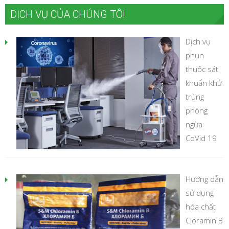
DỊCH VỤ CỦA CHÚNG TÔI
Dịch vụ
phun
thuốc sát
khuẩn khử
trùng
phòng
ngừa
CoVid 19
Hướng dẫn
sử dụng
hóa chất
Cloramin B