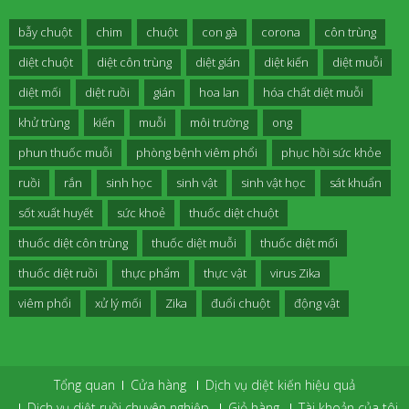
bẫy chuột
chim
chuột
con gà
corona
côn trùng
diệt chuột
diệt côn trùng
diệt gián
diệt kiến
diệt muỗi
diệt mối
diệt ruồi
gián
hoa lan
hóa chất diệt muỗi
khử trùng
kiến
muỗi
môi trường
ong
phun thuốc muỗi
phòng bệnh viêm phổi
phục hồi sức khỏe
ruồi
rắn
sinh học
sinh vật
sinh vật học
sát khuẩn
sốt xuất huyết
sức khoẻ
thuốc diệt chuột
thuốc diệt côn trùng
thuốc diệt muỗi
thuốc diệt mối
thuốc diệt ruồi
thực phẩm
thực vật
virus Zika
viêm phổi
xử lý mối
Zika
đuổi chuột
động vật
Tổng quan
Cửa hàng
Dịch vụ diệt kiến hiệu quả
Dịch vụ diệt ruồi chuyên nghiệp
Giỏ hàng
Tài khoản của tôi