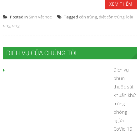
XEM THÊM
Posted in
Sinh vật học
Tagged
côn trùng
,
diệt côn trùng
,
loài
ong
,
ong
DỊCH VỤ CỦA CHÚNG TÔI
Dịch vụ
phun
thuốc sát
khuẩn khử
trùng
phòng
ngừa
CoVid 19