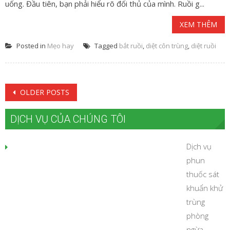
uống. Đầu tiên, bạn phải hiểu rõ đối thủ của mình. Ruồi g...
XEM THÊM
Posted in
Mẹo hay
Tagged
bắt ruồi
,
diệt côn trùng
,
diệt ruồi
Posts
OLDER POSTS
navigation
DỊCH VỤ CỦA CHÚNG TÔI
Dịch vụ
phun
thuốc sát
khuẩn khử
trùng
phòng
ngừa