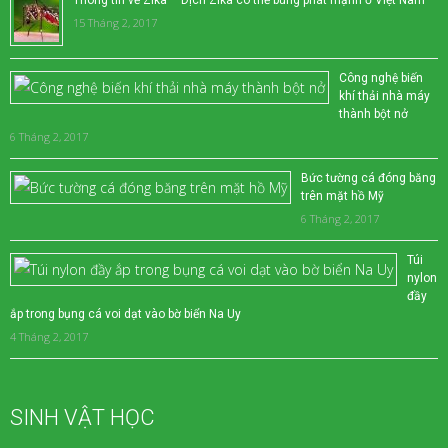
Thông tin về Zika – Dịch Zika có thể bùng phát mạnh ở Việt Nam
15 Tháng 2, 2017
Công nghệ biến
khí thải nhà máy
thành bột nở
6 Tháng 2, 2017
Bức tường cá đóng băng
trên mặt hồ Mỹ
6 Tháng 2, 2017
Túi
nylon
đầy
ắp trong bụng cá voi dạt vào bờ biển Na Uy
4 Tháng 2, 2017
SINH VẬT HỌC