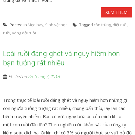
trùng da và mắt. I .Vòn...
XEM THÊM
Posted in
Mẹo hay
,
Sinh vật học
Tagged
côn trùng
,
diệt ruồi
,
ruồi
,
vòng đời ruồi
Loài ruồi đáng ghét và nguy hiểm hơn
bạn tưởng rất nhiều
Posted on
26 Tháng 7, 2016
Trong thực tế loài ruồi đáng ghét và nguy hiểm hơn những gì
con người tưởng tượng rất nhiều, chúng bẩn thỉu, lây lan các
bệnh truyền nhiễm. Bạn có vứt ngay bữa ăn của mình khi bị
một con ruồi đậu lên? Theo nghiên cứu khảo sát của công ty
kiểm soát dịch hại Orkin, chỉ có 3% số người thực sự vứt bỏ đồ