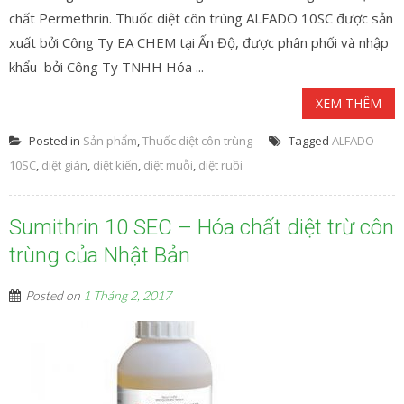
chất Permethrin. Thuốc diệt côn trùng ALFADO 10SC được sản
xuất bởi Công Ty EA CHEM tại Ấn Độ, được phân phối và nhập
khẩu bởi Công Ty TNHH Hóa ...
XEM THÊM
Posted in
Sản phẩm
,
Thuốc diệt côn trùng
Tagged
ALFADO
10SC
,
diệt gián
,
diệt kiến
,
diệt muỗi
,
diệt ruồi
Sumithrin 10 SEC – Hóa chất diệt trừ côn
trùng của Nhật Bản
Posted on
1 Tháng 2, 2017