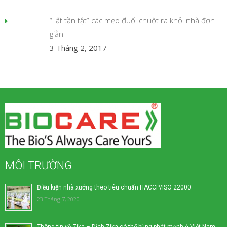
“Tất tần tật” các mẹo đuổi chuột ra khỏi nhà đơn
giản
3 Tháng 2, 2017
MÔI TRƯỜNG
Điều kiện nhà xưởng theo tiêu chuẩn HACCP/ISO 22000
23 Tháng 7, 2020