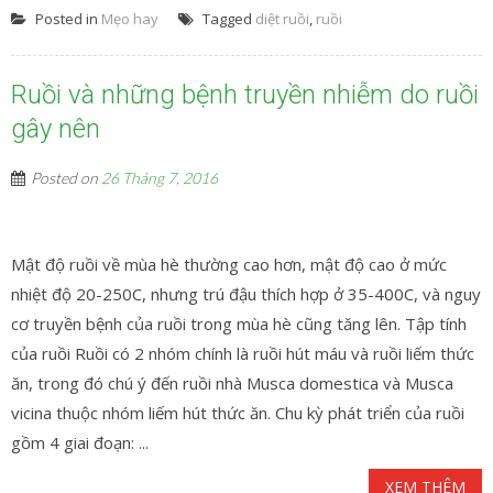
Posted in
Mẹo hay
Tagged
diệt ruồi
,
ruồi
Ruồi và những bệnh truyền nhiễm do ruồi
gây nên
Posted on
26 Tháng 7, 2016
Mật độ ruồi về mùa hè thường cao hơn, mật độ cao ở mức
nhiệt độ 20-250C, nhưng trú đậu thích hợp ở 35-400C, và nguy
cơ truyền bệnh của ruồi trong mùa hè cũng tăng lên. Tập tính
của ruồi Ruồi có 2 nhóm chính là ruồi hút máu và ruồi liếm thức
ăn, trong đó chú ý đến ruồi nhà Musca domestica và Musca
vicina thuộc nhóm liếm hút thức ăn. Chu kỳ phát triển của ruồi
gồm 4 giai đoạn: ...
XEM THÊM