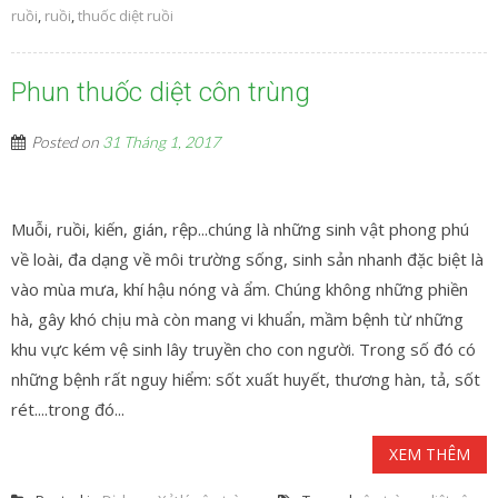
ruồi
,
ruồi
,
thuốc diệt ruồi
Phun thuốc diệt côn trùng
Posted on
31 Tháng 1, 2017
Muỗi, ruồi, kiến, gián, rệp...chúng là những sinh vật phong phú
về loài, đa dạng về môi trường sống, sinh sản nhanh đặc biệt là
vào mùa mưa, khí hậu nóng và ẩm. Chúng không những phiền
hà, gây khó chịu mà còn mang vi khuẩn, mầm bệnh từ những
khu vực kém vệ sinh lây truyền cho con người. Trong số đó có
những bệnh rất nguy hiểm: sốt xuất huyết, thương hàn, tả, sốt
rét....trong đó...
XEM THÊM