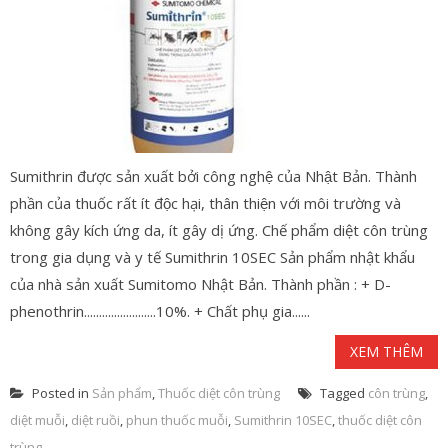
Sumithrin được sản xuất bởi công nghệ của Nhật Bản. Thành
phần của thuốc rất ít độc hại, thân thiện với môi trường và
không gây kích ứng da, ít gây dị ứng. Chế phẩm diệt côn trùng
trong gia dụng và y tế Sumithrin 10SEC Sản phẩm nhật khẩu
của nhà sản xuất Sumitomo Nhật Bản. Thành phần : + D-
phenothrin........................10%. + Chất phụ gia......
XEM THÊM
Posted in
Sản phẩm
,
Thuốc diệt côn trùng
Tagged
côn trùng
,
diệt muỗi
,
diệt ruồi
,
phun thuốc muỗi
,
Sumithrin 10SEC
,
thuốc diệt côn
trùng