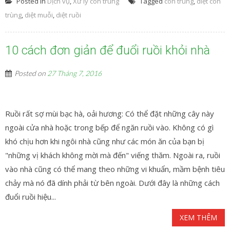
Posted in
Dịch vụ
,
Xử lý côn trùng
Tagged
côn trùng
,
diệt côn
trùng
,
diệt muỗi
,
diệt ruồi
10 cách đơn giản để đuổi ruồi khỏi nhà
Posted on
27 Tháng 7, 2016
Ruồi rất sợ mùi bạc hà, oải hương: Có thể đặt những cây này
ngoài cửa nhà hoặc trong bếp để ngăn ruồi vào. Không có gì
khó chịu hơn khi ngôi nhà cũng như các món ăn của bạn bị
"những vị khách không mời mà đến" viếng thăm. Ngoài ra, ruồi
vào nhà cũng có thể mang theo những vi khuẩn, mầm bệnh tiêu
chảy mà nó đã dính phải từ bên ngoài. Dưới đây là những cách
đuổi ruồi hiệu...
XEM THÊM