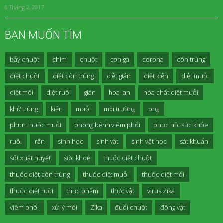
6 Tháng 2, 2017
BẠN MUỐN TÌM
bẫy chuột
chim
chuột
con gà
corona
côn trùng
diệt chuột
diệt côn trùng
diệt gián
diệt kiến
diệt muỗi
diệt mối
diệt ruồi
gián
hoa lan
hóa chất diệt muỗi
khử trùng
kiến
muỗi
môi trường
ong
phun thuốc muỗi
phòng bệnh viêm phổi
phục hồi sức khỏe
ruồi
rắn
sinh học
sinh vật
sinh vật học
sát khuẩn
sốt xuất huyết
sức khoẻ
thuốc diệt chuột
thuốc diệt côn trùng
thuốc diệt muỗi
thuốc diệt mối
thuốc diệt ruồi
thực phẩm
thực vật
virus Zika
viêm phổi
xử lý mối
Zika
đuổi chuột
động vật