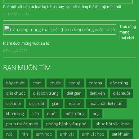
Chỉ một vết cắn từ loài bọ tí hon này, bạn sẽ không thể ăn thịt mãi mãi
10 Tháng 2, 2017
Trâu rừng
mang
thai chết
thảm dưới móng vuốt sư tử
6 Tháng 2, 2017
BẠN MUỐN TÌM
bẫy chuột
chim
chuột
con gà
corona
côn trùng
diệt chuột
diệt côn trùng
diệt gián
diệt kiến
diệt muỗi
diệt mối
diệt ruồi
gián
hoa lan
hóa chất diệt muỗi
khử trùng
kiến
muỗi
môi trường
ong
phun thuốc muỗi
phòng bệnh viêm phổi
phục hồi sức khỏe
ruồi
rắn
sinh học
sinh vật
sinh vật học
sát khuẩn