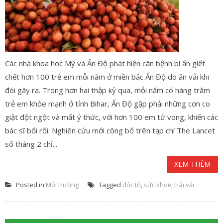
Các nhà khoa học Mỹ và Ấn Độ phát hiện căn bệnh bí ẩn giết
chết hơn 100 trẻ em mỗi năm ở miền bắc Ấn Độ do ăn vải khi
đói gây ra. Trong hơn hai thập kỷ qua, mỗi năm có hàng trăm
trẻ em khỏe mạnh ở tỉnh Bihar, Ấn Độ gặp phải những cơn co
giật đột ngột và mất ý thức, với hơn 100 em tử vong, khiến các
bác sĩ bối rối. Nghiên cứu mới công bố trên tạp chí The Lancet
số tháng 2 chỉ...
XEM THÊM
Posted in
Môi trường
Tagged
độc tố
,
sức khoẻ
,
trái vải