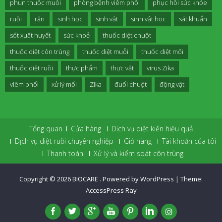
phun thuốc muỗi
phòng bệnh viêm phổi
phục hồi sức khỏe
ruồi
rắn
sinh học
sinh vật
sinh vật học
sát khuẩn
sốt xuất huyết
sức khoẻ
thuốc diệt chuột
thuốc diệt côn trùng
thuốc diệt muỗi
thuốc diệt mối
thuốc diệt ruồi
thực phẩm
thực vật
virus Zika
viêm phổi
xử lý mối
Zika
đuổi chuột
động vật
Tổng quan
Cửa hàng
Dịch vụ diệt kiến hiệu quả
Dịch vụ diệt ruồi chuyên nghiệp
Giỏ hàng
Tài khoản của tôi
Thanh toán
Xử lý và kiểm soát côn trùng
Copyright © 2026
BIOCARE
.
Powered by WordPress
|
Theme:
AccessPress Ray