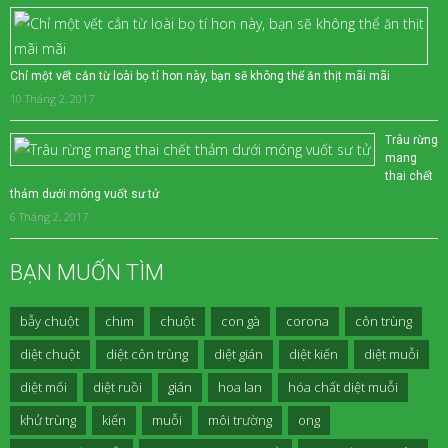
Chỉ một vết cắn từ loài bọ tí hon này, bạn sẽ không thể ăn thịt mãi mãi
10 Tháng 2, 2017
Trâu rừng
mang
thai chết
thảm dưới móng vuốt sư tử
6 Tháng 2, 2017
BẠN MUỐN TÌM
bẫy chuột
chim
chuột
con gà
corona
côn trùng
diệt chuột
diệt côn trùng
diệt gián
diệt kiến
diệt muỗi
diệt mối
diệt ruồi
gián
hoa lan
hóa chất diệt muỗi
khử trùng
kiến
muỗi
môi trường
ong