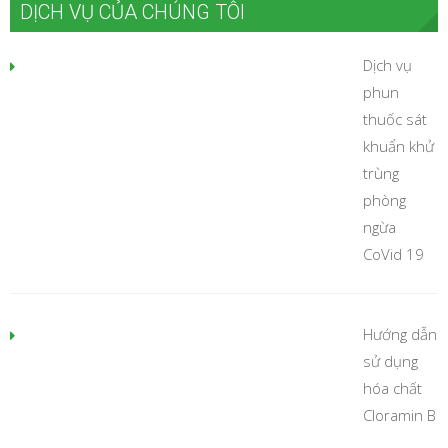
DỊCH VỤ CỦA CHÚNG TÔI
Dịch vụ
phun
thuốc sát
khuẩn khử
trùng
phòng
ngừa
CoVid 19
Hướng dẫn
sử dụng
hóa chất
Cloramin B