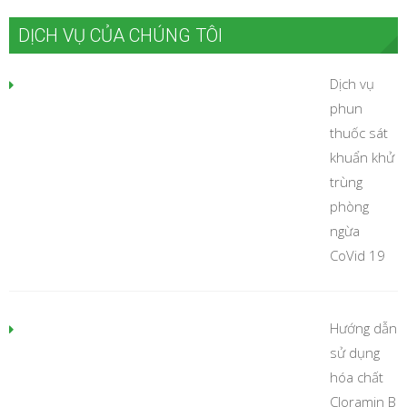
DỊCH VỤ CỦA CHÚNG TÔI
Dịch vụ
phun
thuốc sát
khuẩn khử
trùng
phòng
ngừa
CoVid 19
Hướng dẫn
sử dụng
hóa chất
Cloramin B