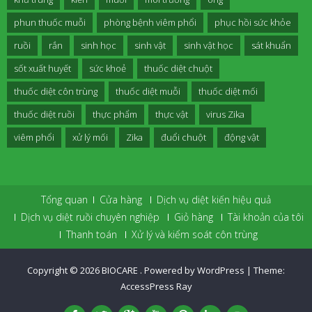
phun thuốc muỗi
phòng bệnh viêm phổi
phục hồi sức khỏe
ruồi
rắn
sinh học
sinh vật
sinh vật học
sát khuẩn
sốt xuất huyết
sức khoẻ
thuốc diệt chuột
thuốc diệt côn trùng
thuốc diệt muỗi
thuốc diệt mối
thuốc diệt ruồi
thực phẩm
thực vật
virus Zika
viêm phổi
xử lý mối
Zika
đuổi chuột
động vật
Tổng quan
Cửa hàng
Dịch vụ diệt kiến hiệu quả
Dịch vụ diệt ruồi chuyên nghiệp
Giỏ hàng
Tài khoản của tôi
Thanh toán
Xử lý và kiểm soát côn trùng
Copyright © 2026
BIOCARE
.
Powered by WordPress
|
Theme:
AccessPress Ray