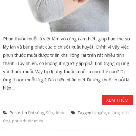
Phun thuốc muỗi là việc làm vô cùng cần thiết, giúp hạn chế sự
lây lan và bùng phát của dịch sốt xuất huyết. Chính vì vậy việc
phun thuốc muỗi được triển khai rộng rãi trên rất nhiều tỉnh
thành. Tuy nhiên, có không ít người gặp phải tình trạng dị ứng
với thuốc muỗi. Vậy bị dị ứng thuốc muỗi là như thế nào? Dị
ứng thuốc muỗi là gì? Dấu hiệu nhận biết Dị ứng thuốc muỗi là
hiện ...
XEM THÊM
Posted in
Đời sống
,
Sống khỏe
Tagged
bị ngứa
,
dị ứng
,
kích
ứng
,
phun thuốc muỗi