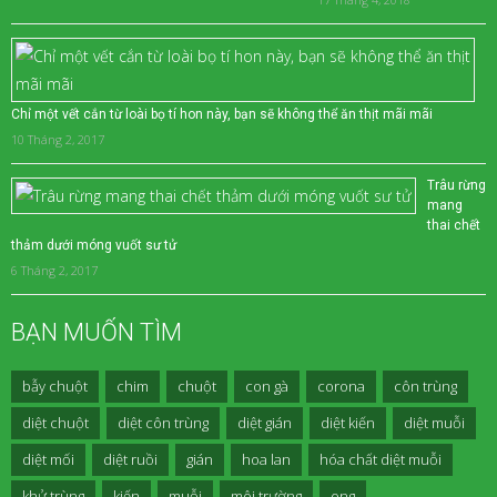
Chỉ một vết cắn từ loài bọ tí hon này, bạn sẽ không thể ăn thịt mãi mãi
10 Tháng 2, 2017
Trâu rừng
mang
thai chết
thảm dưới móng vuốt sư tử
6 Tháng 2, 2017
BẠN MUỐN TÌM
bẫy chuột
chim
chuột
con gà
corona
côn trùng
diệt chuột
diệt côn trùng
diệt gián
diệt kiến
diệt muỗi
diệt mối
diệt ruồi
gián
hoa lan
hóa chất diệt muỗi
khử trùng
kiến
muỗi
môi trường
ong