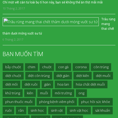
Chỉ một vết cắn từ loài bọ tí hon này, bạn sẽ không thể ăn thịt mãi mãi
10 Tháng 2, 2017
Trâu rừng
mang
thai chết
thảm dưới móng vuốt sư tử
6 Tháng 2, 2017
BẠN MUỐN TÌM
bẫy chuột
chim
chuột
con gà
corona
côn trùng
diệt chuột
diệt côn trùng
diệt gián
diệt kiến
diệt muỗi
diệt mối
diệt ruồi
gián
hoa lan
hóa chất diệt muỗi
khử trùng
kiến
muỗi
môi trường
ong
phun thuốc muỗi
phòng bệnh viêm phổi
phục hồi sức khỏe
ruồi
rắn
sinh học
sinh vật
sinh vật học
sát khuẩn