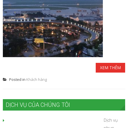
XEM THÊM
Posted in
Khách hàng
DỊCH VỤ CỦA CHÚNG TÔI
Dịch vụ
phun