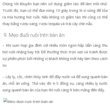
Chúng tôi khuyên bạn nên sử dụng giấm táo để làm mồi nhử.
Trước đó, bạn có thể đun nóng 10 giây trong lò vi sóng để tỏa
ra mùi hương hút ruồi. Nếu không có giấm táo thì cũng có thể
thay bằng rượu vang, rượu tequila và trái cây chín nẫu.
9. Mẹo đuổi ruồi trên bàn ăn:
– Khi sum họp gia đình với nhiều món ngon hấp dẫn càng thu
hút ruồi nhặng bay tới. Để thưởng thức trọn vẹn và tránh được
sự phiền phức bởi những vị khách không mời hãy làm theo cách
su.
– Lấy ly, cốc, chén thủy tinh đổ đầy nước và để xung quanh bàn
ăn, chỗ ăn uống. Thả vào đó 4-5 đồng xu, càng nhiều ly nước
xung quanh bàn ăn của bạn thì ruồi càng ít bén mảng đến đấy.