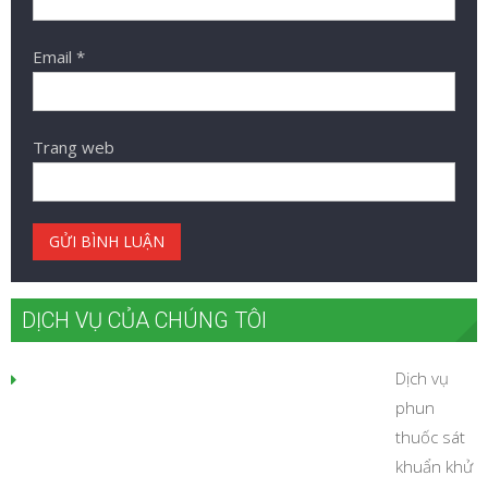
Email
*
Trang web
DỊCH VỤ CỦA CHÚNG TÔI
Dịch vụ
phun
thuốc sát
khuẩn khử