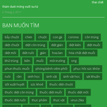
thai chết
thảm dưới móng vuốt sư tử
6 Tháng 2, 2017
BẠN MUỐN TÌM
bẫy chuột
chim
chuột
con gà
corona
côn trùng
diệt chuột
diệt côn trùng
diệt gián
diệt kiến
diệt muỗi
diệt mối
diệt ruồi
gián
hoa lan
hóa chất diệt muỗi
khử trùng
kiến
muỗi
môi trường
ong
phun thuốc muỗi
phòng bệnh viêm phổi
phục hồi sức khỏe
ruồi
rắn
sinh học
sinh vật
sinh vật học
sát khuẩn
sốt xuất huyết
sức khoẻ
thuốc diệt chuột
thuốc diệt côn trùng
thuốc diệt muỗi
thuốc diệt mối
thuốc diệt ruồi
thực phẩm
thực vật
virus Zika