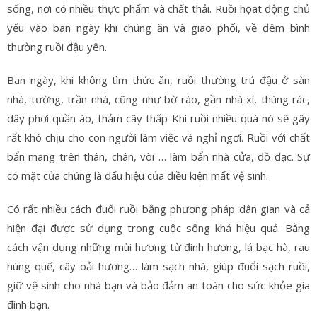
sống, nơi có nhiều thực phẩm và chất thải. Ruồi họat động chủ
yếu vào ban ngày khi chúng ăn và giao phối, về đêm bình
thường ruồi đậu yên.
Ban ngày, khi không tìm thức ăn, ruồi thường trú đậu ở sàn
nhà, tường, trần nhà, cũng như bờ rào, gần nhà xí, thùng rác,
dây phơi quần áo, thảm cây thấp Khi ruồi nhiều quá nó sẽ gây
rất khó chịu cho con người làm việc và nghỉ ngơi. Ruồi với chất
bẩn mang trên thân, chân, vòi … làm bẩn nhà cửa, đồ đạc. Sự
có mặt của chúng là dấu hiệu của điều kiện mất vệ sinh.
Có rất nhiều cách đuổi ruồi bằng phương pháp dân gian và cả
hiện đại được sử dụng trong cuộc sống khá hiệu quả. Bằng
cách vận dụng những mùi hương từ đinh hương, lá bạc hà, rau
húng quế, cây oải hương… làm sạch nhà, giúp đuổi sạch ruồi,
giữ vệ sinh cho nhà bạn và bảo đảm an toàn cho sức khỏe gia
đình bạn.