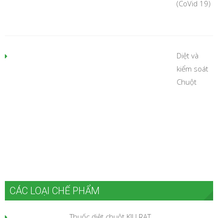
(CoVid 19)
Diệt và
kiểm soát
Chuột
CÁC LOẠI CHẾ PHẨM
Thuốc diệt chuột KILLRAT