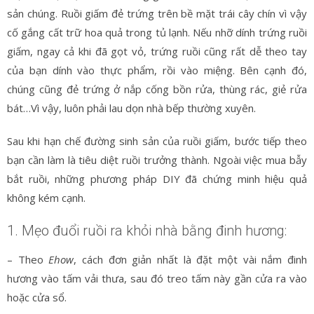
sản chúng. Ruồi giấm đẻ trứng trên bề mặt trái cây chín vì vậy
cố gắng cất trữ hoa quả trong tủ lạnh. Nếu nhỡ dính trứng ruồi
giấm, ngay cả khi đã gọt vỏ, trứng ruồi cũng rất dễ theo tay
của bạn dính vào thực phẩm, rồi vào miệng. Bên cạnh đó,
chúng cũng đẻ trứng ở nắp cống bồn rửa, thùng rác, giẻ rửa
bát…Vì vậy, luôn phải lau dọn nhà bếp thường xuyên.
Sau khi hạn chế đường sinh sản của ruồi giấm, bước tiếp theo
bạn cần làm là tiêu diệt ruồi trưởng thành. Ngoài việc mua bẫy
bắt ruồi, những phương pháp DIY đã chứng minh hiệu quả
không kém cạnh.
1. Mẹo đuổi ruồi ra khỏi nhà bằng đinh hương:
– Theo
Ehow
, cách đơn giản nhất là đặt một vài nắm đinh
hương vào tấm vải thưa, sau đó treo tấm này gần cửa ra vào
hoặc cửa sổ.