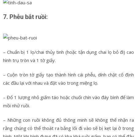
7. Phễu bắt ruồi:
– Chuẩn bị 1 lọ/chai thủy tinh (hoặc tận dụng chai lọ bỏ đi) cao
hình trụ tròn và 1 tờ giấy.
– Cuộn tròn tờ giấy tạo thành hình cái phễu, dính chặt cố định
các đầu lại với nhau và đặt vào trong miệng lọ.
– Đổ 1 lượng nhỏ giấm táo hoặc chuối chín vào đáy bình để làm
mồi nhử ruồi.
– Những con ruồi không đủ thông minh sẽ không thể nhận ra
rằng chúng có thể thoát ra bằng lối đi vào sẽ bị kẹt lại ở trong
bình. Một khi bình đựng đã có kha khá ruồi giấm, bạn có thể đậy